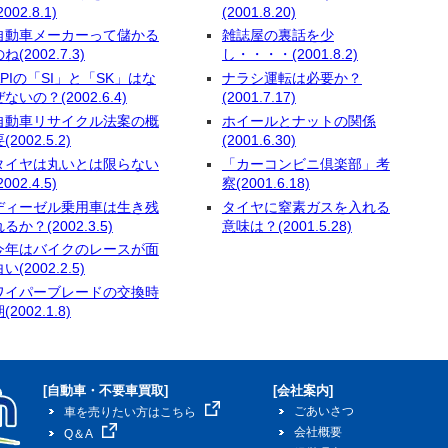
2002.8.1)
(2001.8.20)
自動車メーカーって儲かる
雑誌屋の裏話を少
ね(2002.7.3)
し・・・・(2001.8.2)
APIの「SI」と「SK」はな
ナラシ運転は必要か？
ぜないの？(2002.6.4)
(2001.7.17)
自動車リサイクル法案の概
ホイールとナットの関係
(2002.5.2)
(2001.6.30)
タイヤは丸いとは限らない
「カーコンビニ倶楽部」考
2002.4.5)
察(2001.6.18)
ディーゼル乗用車は生き残
タイヤに窒素ガスを入れる
るか？(2002.3.5)
意味は？(2001.5.28)
今年はバイクのレースが面
い(2002.2.5)
ワイパーブレードの交換時
(2002.1.8)
[自動車・不要車買取]
[会社案内]
ごあいさつ
車を売りたい方はこちら
会社概要
Q＆A