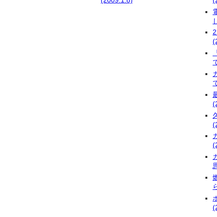
し
(
(
(
(
思
(