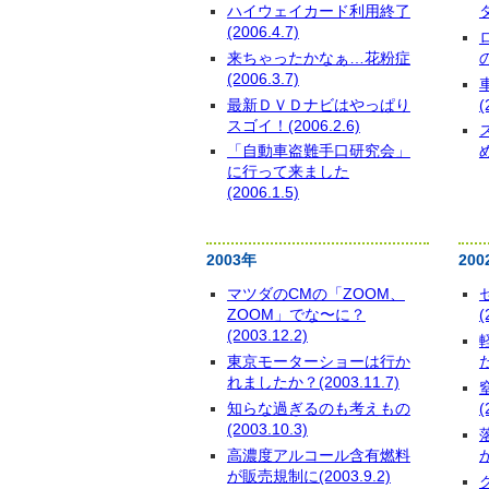
ハイウェイカード利用終了
タ
(2006.4.7)
来ちゃったかなぁ…花粉症
の
(2006.3.7)
最新ＤＶＤナビはやっぱり
(
スゴイ！(2006.2.6)
「自動車盗難手口研究会」
め
に行って来ました
(2006.1.5)
2003年
200
マツダのCMの「ZOOM、
ZOOM」でな〜に？
(
(2003.12.2)
東京モーターショーは行か
た
れましたか？(2003.11.7)
知らな過ぎるのも考えもの
(
(2003.10.3)
高濃度アルコール含有燃料
が
が販売規制に(2003.9.2)