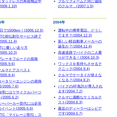
スタッドレスの寿命検証中
フルリフォームと同じ値段
2008.1.10)
のクルマ…(2007.1.5)
5年
2004年
日で1500km！(2005.12.5)
運転中の携帯電話、どうし
てます？(2004.12.3)
ETC前払割引サービス終了
2005.11.4)
新しい軽自動車メーカーの
誕生か？(2004.11.4)
ATに優しい走り方
2005.10.3)
高速道路でバイクの二人乗
りができる！(2004.10.3)
ブレーキフルードの規格
2005.9.6)
ワックスを長持ちさせるテ
クニック(2004.9.4)
クルマとアスベスト
2005.8.4)
クルマでケータイが使えな
くなる？(2004.8.2)
ロータリーエンジンの発熱
(2005.7.6)
バイクのAT免許が導入され
ます(2004.7.2)
修理にはリサイクルパーツ
(2005.6.2)
クルマに過酷なケミカルテ
スト(2004.6.3)
スーパーカー世代には必見
のイベント(2005.5.6)
最近のディーラーはシビア
です(2004.5.7)
ETC「マイレージ割引」ス