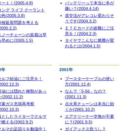
ート！(2005.4.8)
バッテリーって本当に冬が
嫌い？(2004.4.14)
ロング ライフ クーラント
色(2005.3.8)
道交法がアレコレ変わりそ
うです(2004.3.2)
車検延長問題を考える
2005.2.2)
ＥＴＣカードの盗難にご注
意を！(2004.2.3)
スノーチェーンの装着は早
早めに(2005.1.5)
タイヤでこんなに燃費が変
わるとは(2004.1.5)
2年
2001年
セルフ給油にご注意を！
ブースターケーブルの使い
2002.12.3)
方(2001.12.4)
軽油には隠れた種類があっ
なんで「5-56」なの？
(2002.11.2)
(2001.11.3)
窒素ガス充填再考察
点火系チューンは本当に効
2002.10.3)
くか(2001.10.2)
落としたライターでクルマ
エアクリーナー交換が不要
燃える(2002.9.2)
に？(2001.9.5)
クルマの足回りを勉強中！
ガイアックス危うし？