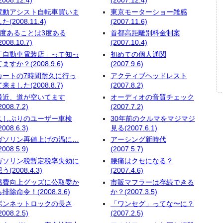
電動アシスト自転車買いま
東京モーターショー雑感
た(2008.11.4)
(2007.11.6)
2度あることは3度ある
首都高距離別料金制案
2008.10.7)
(2007.10.4)
「自動車電装店」って知っ
初めての個人通関
てますか？(2008.9.6)
(2007.9.6)
カートの7時間耐久に行っ
アクティブヘッドレスト
て来ました(2008.8.7)
(2007.8.2)
最近、道が空いてます
オーディオの音質チェック
2008.7.2)
(2007.7.2)
久しぶりのユーザー車検
30年前のクルマをマジマジ
2008.6.3)
見る(2007.6.1)
ガソリン再値上げの渦に…
アーシング新時代
2008.5.9)
(2007.5.7)
ガソリン税暫定税率失効に
腰痛はクセになる？
う(2008.4.3)
(2007.4.6)
燃費向上グッズに公取委か
市販マフラーは存続できる
ら排除命令！(2008.3.6)
か？(2007.3.5)
ボンネットロックの長さ
「ワンセグ」ってな〜に？
2008.2.5)
(2007.2.5)