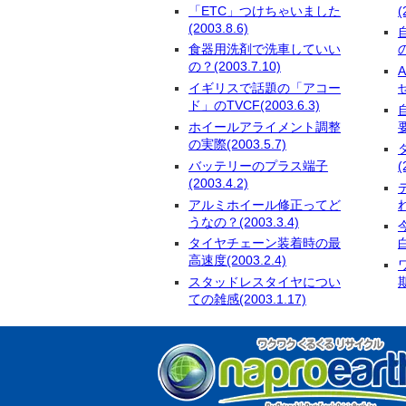
「ETC」つけちゃいました
(
(2003.8.6)
食器用洗剤で洗車していい
の
の？(2003.7.10)
イギリスで話題の「アコー
ド」のTVCF(2003.6.3)
ホイールアライメント調整
要
の実際(2003.5.7)
バッテリーのプラス端子
(
(2003.4.2)
アルミホイール修正ってど
れ
うなの？(2003.3.4)
タイヤチェーン装着時の最
白
高速度(2003.2.4)
スタッドレスタイヤについ
期
ての雑感(2003.1.17)