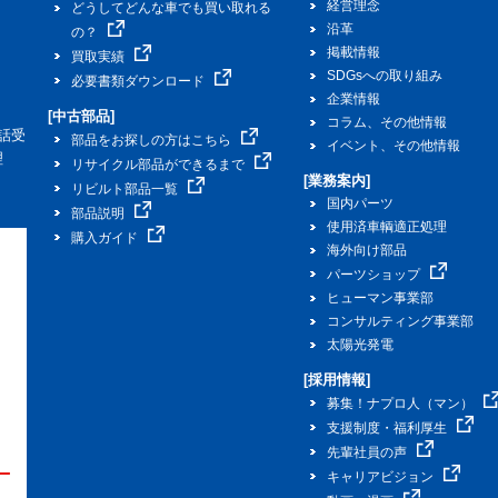
経営理念
どうしてどんな車でも買い取れる
沿革
の？
掲載情報
買取実績
SDGsへの取り組み
必要書類ダウンロード
企業情報
[中古部品]
コラム、その他情報
話受
部品をお探しの方はこちら
イベント、その他情報
理
リサイクル部品ができるまで
[業務案内]
リビルト部品一覧
国内パーツ
部品説明
使用済車輌適正処理
購入ガイド
海外向け部品
パーツショップ
ヒューマン事業部
コンサルティング事業部
太陽光発電
[採用情報]
募集！ナプロ人（マン）
支援制度・福利厚生
先輩社員の声
キャリアビジョン