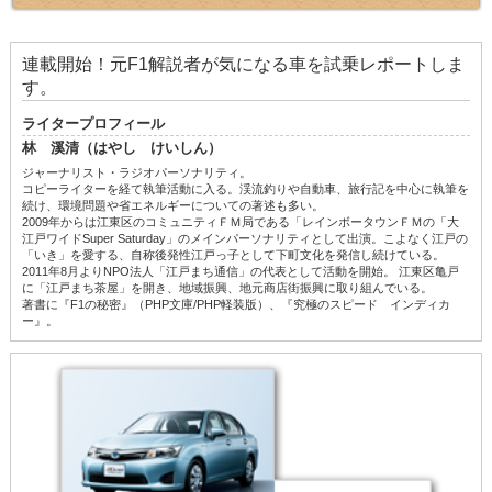
連載開始！元F1解説者が気になる車を試乗レポートしま
す。
ライタープロフィール
林 溪清（はやし けいしん）
ジャーナリスト・ラジオパーソナリティ。
コピーライターを経て執筆活動に入る。渓流釣りや自動車、旅行記を中心に執筆を
続け、環境問題や省エネルギーについての著述も多い。
2009年からは江東区のコミュニティＦＭ局である「レインボータウンＦＭの「大
江戸ワイドSuper Saturday」のメインパーソナリティとして出演。こよなく江戸の
「いき」を愛する、自称後発性江戸っ子として下町文化を発信し続けている。
2011年8月よりNPO法人「江戸まち通信」の代表として活動を開始。 江東区亀戸
に「江戸まち茶屋」を開き、地域振興、地元商店街振興に取り組んでいる。
著書に『F1の秘密』（PHP文庫/PHP軽装版）、『究極のスピード インディカ
ー』。