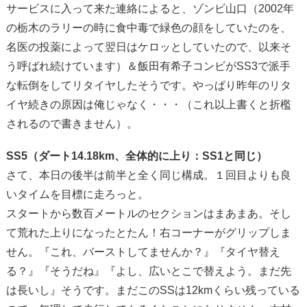
サービスに入って来た連絡によると、ゾンビ山口（2002年
の栃木のラリーの時に食中毒で緑色の顔をしていたのを、
名医の投薬によって翌日はケロッとしていたので、以来そ
う呼ばれ続けています）＆飯田有希子コンビがSS3で派手
な転倒をしてリタイヤしたそうです。やっぱり昨年のリタ
イヤ続きの原因は俺じゃなく・・・（これ以上書くと折檻
されるので書きません）。
SS5（ダート14.18km、全体的に上り：SS1と同じ）
さて、本日の後半は前半と全く同じ構成。１回目よりも良
いタイムを目標に走ろっと。
スタートから数百メートルのセクションはまあまあ。そし
て荒れた上りになったとたん！右コーナーがグリップしま
せん。『これ、バーストしてませんか？』『タイヤ替え
る？』『そうだね』『よし、広いとこで替えよう。まだ先
は長いし』そうです。まだこのSSは12kmくらい残っている