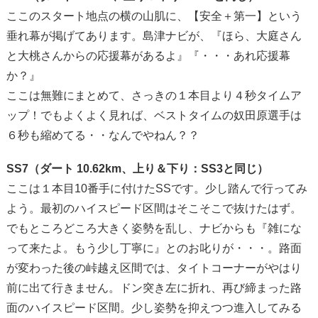
ここのスタート地点の横の山肌に、【安全＋第一】という
垂れ幕が掲げてあります。島津ナビが、『ほら、大庭さん
と大桃さんからの応援幕があるよ』『・・・あれ応援幕
か？』
ここは無難にまとめて、さっきの１本目より４秒タイムア
ップ！でもよくよく見れば、ベストタイムの奴田原選手は
６秒も縮めてる・・なんでやねん？？
SS7（ダート 10.62km、上り＆下り：SS3と同じ）
ここは１本目10番手に付けたSSです。少し踏んで行ってみ
よう。最初のハイスピード区間はそこそこで抜けたはず。
でもところどころ大きく姿勢を乱し、ナビからも『雑にな
って来たよ。もう少し丁寧に』とのお叱りが・・・。路面
が変わった後の峠越え区間では、タイトコーナーがやはり
前に出て行きません。ドン突き左に折れ、再び締まった路
面のハイスピード区間。少し姿勢を抑えつつ進入してみる