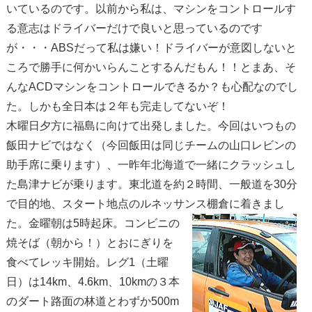
いているのです。以前から私は、マシンをコントロールす
る意志はドライバーだけで良いと思っているのです
が・・・ABSだって私は嫌い！ドライバーが意図しないと
ころで勝手に何かいらんことするんだもん！！とまあ、そ
んなACDマシンをコントロールできるか？も心配なのでし
た。しかも全日本は２年も完走してないぞ！
木曜日夕方に福島に向けて出発しました。今回はいつもの
飯田ナビではなく（今回飯田は同じチームの山口レビンの
助手席に乗ります）、一昨年北海道で一緒にクラッシュし
た島津ナビが乗ります。東北道を約２時間、一般道を30分
で目的地、スタート地点のルネッサンス棚倉に着きま
し
た。金曜朝は5時起床。コンビニの
焼そば（朝から！）とおにぎりを
食べてレッキ開始。レグ1（土曜
日）は14km、4.6km、10kmの３本
のダート路面の林道とわずか500m