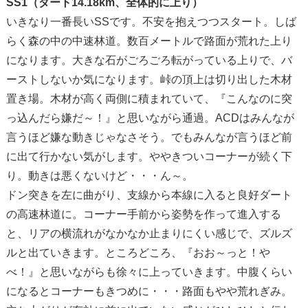
SS1（ダート14.18km、全体的に上り）
いきなり一番長いSSです。不安を抱えつつスタート。しば
らく森の中の中速林道。数百メートルで路面が荒れた上り
になります。大きな石がごろごろ転がっている上りで、バ
ーストしないか気になります。峠の頂上は切り出した木材
置き場。木材が高く両側に積まれていて、『こんなのに突
っ込んだら嫌だ～！』と思いながら通過。ACDはみんなが
言うほど嫌な動きじゃなさそう。でもみんなが言うほど前
に出て行かない気がします。ややきついコーナーが続く下
り。動きは悪くないけど・・・ん～。
ドン突きを左に曲がり、支線から本線に入ると良好ダート
の高速林道に。コーナー手前から姿勢を作って進入する
と、リアの横流れがなかなか止まりにくい感じで、ズルズ
ルと出ていきます。ところどころ、『おお～っと！や
べ！』と思いながらも徐々に上っていきます。中腹くらい
になるとコーナーもきつめに・・・路面もやや荒れぎみ。