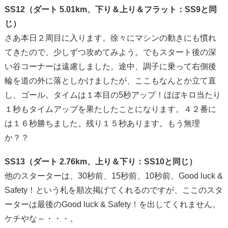
SS12（ダート 5.01km、下り＆上り＆フラット：SS9と同
じ）
さあ本日２周目に入ります。徐々にマシンの動きにも慣れ
てきたので、少しずつ攻めてみよう。でもスタート後の深
い谷コーナーは遠慮しました。途中、調子に乗って右側後
輪を道の外に落としかけましたが、ここもなんとか立て直
し、ゴール。タイムは１本目の5秒アップ！ほぼキロ当たり
１秒もタイムアップを果たしたことになります。４２番に
は１６秒勝ちました。残り１５秒あります。もう無理
か？？
SS13（ダート 2.76km、上り＆下り：SS10と同じ）
他のスターターは、30秒前、15秒前、10秒前、Good luck &
Safety！という札を順次掲げてくれるのですが、ここのスタ
ーターは最後のGood luck & Safety！を出してくれません。
ケチやな～・・・。