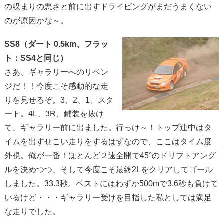
の収まりの悪さと前に出すドライビングがまだうまくない
のが原因かな～。
SS8（ダート 0.5km、フラッ
ト：SS4と同じ）
さあ、ギャラリーへのリベン
ジだ！！今度こそ感動的な走
りを見せるぞ。3、2、1、スタ
ート。4L、3R、鋪装を抜け
て、ギャラリー前に出ました。行っけ～！トップ連中はタ
イムを出すせこい走りをするはずなので、ここはタイム度
外視。俺が一番！ほとんど２速全開で45°のドリフトアング
ルを決めつつ、そして今度こそ最終2Lをクリアしてゴール
しました。33.3秒。ベストにはわずか500mで3.6秒も負けて
いるけど・・・ギャラリー受けを目指した私としては満足
な走りでした。