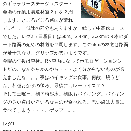
のギャラリーステージ（スタート
会場の作業用裏道林道？）を２周
します。ところどころ路面が荒れ
ていたり、低速の部分もありますが、総じて中高速コース
でした。レグ2（日曜日）は5km、2.4km、2.2kmの３本のダ
ート路面の短めの林道を２周します。この5kmの林道は路面
が若干異なり、グリップが悪いようです。
金曜の午後は車検。RN車両になってホモロゲーションシー
トだの、なんやらかんやら・・・よく分からないものが増
えましたな。。。夜はバイキングの食事。何故、焼うど
ん、各種おかずの後ろ、最後にカレーライス？？
そして土曜日、朝７時起床。朝飯もバイキング。バイキン
グの良い点はいろいろなものが食べれる。悪い点は大量に
食べてしまう・・・。ゲップ。。。
レグ1