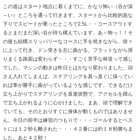
この道はスタート地点に着くまでに、かなり怖い（谷が深
～い）ところを通って行きます。スタートから比較的急な
下りでスピードが乗ったところで2.5L・・コースアウトす
るとまだまだ深い谷が待ち構えています。あ～怖っ！！そ
の後も結構スリッパリーなコースに手を焼きながら、徐々
に上って行き、ドン突きを左に曲がる。フラットながら滑
りまくる路面は変わらず・・・すごく苦手な林道って感じ
でした。マシンの動きは昨日とはかなり変わりました。頭
さえ入れてしまえば、ステアリングを真っ直ぐに保ってい
れば車が勝手に曲がっているような感じです。できるだけ
立ち上がりでステアリングを直進状態で、アクセルを踏ん
で立ち上がれるように心がけました。まあ、頭で理解でき
ていても、そのとおりすぐに身体が動くものではありませ
ん。今日の前半は練習のつもりで・・・ゴールするとベス
トには１２秒も離された・・・４２番には約１８秒勝ちま
した。あと４２秒！