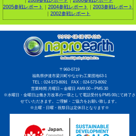
｜
2009参戦レポート
｜
2006参戦レポート
2005参戦レポート
｜
2004参戦レポート
｜
2003参戦レポート
｜
2002参戦レポート
〒960-0719
福島県伊達市梁川町やながわ工業団地63-1
TEL：024-573-8091 FAX：024-573-8092
営業時間:月曜日～金曜日 AM9:00～PM5:30
※水曜日・金曜日は働き方改革の一環として電話受付をPM5:00にて終了さ
せていただきます。ご理解・ご協力をお願い致します。
※土曜・日曜・祝祭日は定休日となります※