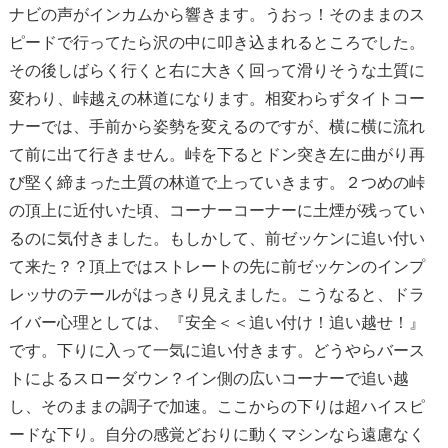
ナビの声がインカムから響きます。うおっ！そのままのス
ピードで行ってたら沢の中に叩き込まれるところでした。
その後しばらく行くと右に大きく回って滑りそうな土質に
変わり、峠越えの林道になります。相変わらずタイトコー
ナーでは、手前から姿勢を変えるのですが、横に横に流れ
て前に出て行きません。峠を下るとドン突き左に曲がり再
び堅く締まった土質の林道で上っていきます。２つめの峠
の頂上に近付いた頃、コーナーコーナーに土煙が残ってい
るのに気付きました。もしかして、前ゼッケンに追い付い
て来た？？頂上ではストレートの先に前ゼッケンのインプ
レッサのテールがはっきり見えました。こうなると、ドラ
イバー心理としては、『安全＜＜追い付け！追い越せ！』
です。下りに入って一気に追い付きます。どうやらバース
トによるスローダウン？イン側の広いコーナーで追い越
し、そのままの調子で加速。ここからの下りは超ハイスピ
ードな下り。自分の感覚どおりに動くマシンなら遠慮なく