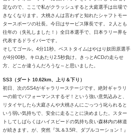
定なので、ここで私がクラッシュすると大庭選手は出場で
きなくなります。大桃さんは言わずと知れたシャフトモー
タースポーツの社長。今日はサービス隊長です。２人とも
往年の（失礼しました！）全日本選手で、日本ラリー界を
代表するドライバーです。
そしてゴール。4分11秒。ベストタイムはやはり奴田原選手
が4分00秒。キロあたり2.5秒負け。きっとACDの走らせ
方、どこか違うんだろうな～と思いました。
SS3（ダート 10.62km、上り＆下り）
初日、次のSS4がギャラリーステージです。絶対ギャラリ
ーの前でパフォーマンスするぞ！という強い意気込みと、
リタイヤしたら大庭さんや大桃さんにごっつう叱られると
いう弱い気持ちで、安全に走ることに決めました。スター
トしてしばらくはハイスピードの気持ち良い森林内の林道
が続きます。が、突然『3L＆3.5R、ダブルコーション！』