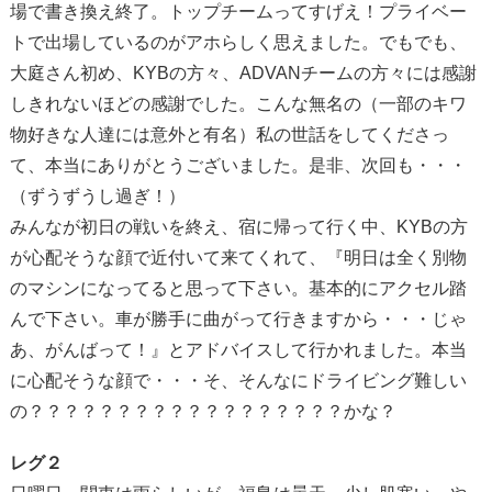
場で書き換え終了。トップチームってすげえ！プライベー
トで出場しているのがアホらしく思えました。でもでも、
大庭さん初め、KYBの方々、ADVANチームの方々には感謝
しきれないほどの感謝でした。こんな無名の（一部のキワ
物好きな人達には意外と有名）私の世話をしてくださっ
て、本当にありがとうございました。是非、次回も・・・
（ずうずうし過ぎ！）
みんなが初日の戦いを終え、宿に帰って行く中、KYBの方
が心配そうな顔で近付いて来てくれて、『明日は全く別物
のマシンになってると思って下さい。基本的にアクセル踏
んで下さい。車が勝手に曲がって行きますから・・・じゃ
あ、がんばって！』とアドバイスして行かれました。本当
に心配そうな顔で・・・そ、そんなにドライビング難しい
の？？？？？？？？？？？？？？？？？？かな？
レグ２