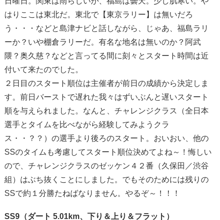
日曜日。関東は雨らしいが、福島は曇天。少し肌寒い。や
はりここは東北だ。東北で【東京ラリー】は無いだろ
う・・・などと島津ナビと話しながら、じゃあ、福島ラリ
ーか？いや棚倉ラリーだ。有名な地名は無いのか？阿武
隈？奥久慈？などと言ってる間に刻々とスタート時間は近
付いて来たのでした。
２日目のスタート順位は主催者が前日の成績から決定しま
す。前日バーストで遅れた我々はずいぶんと遅いスタート
順を与えられました。なんと、チャレンジクラス（全日本
選手とタイムを比べながら経験してみようクラ
ス・・？？）の選手より後ろのスタート。おいおい、他の
SSのタイムも考慮してスタート順位決めてよね～！悔しい
ので、チャレンジクラスのゼッケン４２番（久保田／渋谷
組）はぶち抜くことにしました。でもそのためには残りの
SSで約１分勝たねばなりません。やるぞ～！！！
SS9（ダート 5.01km、下り＆上り＆フラット）