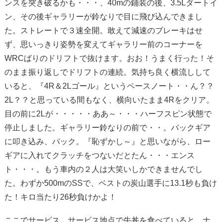
ンスを突き破るかも・・・、40mの鋪装の後、3.5Lダートイ
ン、その後ギャラリーが鈴なりで目に飛び込んできまし
た。ストレートで３速全開。敢えて減速のブレーキはせ
ず、思いっきり姿勢を変えてギャラリー前のコーナーを
WRCばりのドリフトで抜けます。おお！うまく行った！そ
のまま振り返しでドリフトの連続。気持ち良く横流しして
いると、『4R＆2Lゴール』というペースノート・・ん？？
2L？？と思っている間もなく、横向いたまま4Rをクリア。
目の前に2Lが・・・・・ああ～・・・ハーフスピン状態で
停止しました。ギャラリー鈴なりの前で・・。バックギア
に叩き込み、バック。『恥ずかし～』と思いながら、ロー
ギアに入れてクラッチをつないだとたん・・・エンス
ト・・・。もう車内の２人は大笑いしかできませんでし
た。わずか500mのSSで、ベストの炭山選手に13.1秒も負け
た！キロ当たり26秒負けかよ！
ここでサービス。サービス地点で牛丼を食べていると、ナ