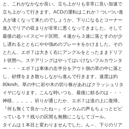
と、これがなかなか良い。立ち上がりも非常に良い加速で
立ち上がって行きます。ACDの運転はこれか！ついつい進
入が速くなって来たのでしょうか、下りになるとコーナー
進入でリアの収まりが非常に悪くなってきました。そして
最後の超ハイスピード区間。４速から３速に落とすのが少
し遅れるとともにやや強めのブレーキをかけました。その
とたん、エボ７は大きく右にアングルをとったままドリフ
ト状態へ。ステアリングはやってはいけないフルカウンタ
ー・・・エボ７は車体の左半分をアウト側の草の中に落と
し、砂煙をまき散らしながら進んで行きます。速度は約
80km/h。草の中に岩や木の切り株があればクラッシュリタ
イヤになります。こんな時いつも、最後に頼るのは・・・
神様。。。。。祈りが通じたか、エボ７は道の上に復帰。
『何も無くて良かったね～』インカムの声もちょっとビビ
っている？？残りの区間も無難にこなしてゴール。
タイムは１本目と変わりませんでした。ん～、下りのリア