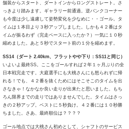
舗装からスタート、ダートインからロングストレート。さ
っきより踏みます。ギャラリー前通過。逆バンクコーナー
も今度は少し遠慮して姿勢変化を少なめに・・ゴール。タ
イムは１本目より３秒アップしました。しかも４２番はタ
イムが振るわず（完走ペースに入ったか？）一気に１０秒
縮めました。あと５秒でスタート前の１分を縮めます。
SS14（ダート 2.40km、フラットやや下り：SS11と同じ）
いよいよ最終SS。ここをゴールすれば２年１ヶ月ぶりの全
日本戦完走です。大庭選手にも大桃さんにも怒られずに帰
れる！でも、４２番を抜くためにはそこそこのタイムを出
さなきゃ！なかなか良い走りが出来たと思いました。もち
ろん限界までの走りではありませんでした。タイムはさっ
きの２秒アップ。ベストに５秒負け。４２番には１０秒勝
ちました。さあ、最終順位は？？？？
ゴール地点では大桃さん初めとして、シャフトのサービス