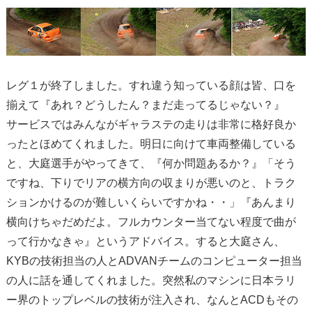
レグ１が終了しました。すれ違う知っている顔は皆、口を
揃えて『あれ？どうしたん？まだ走ってるじゃない？』
サービスではみんながギャラステの走りは非常に格好良か
ったとほめてくれました。明日に向けて車両整備している
と、大庭選手がやってきて、『何か問題あるか？』「そう
ですね、下りでリアの横方向の収まりが悪いのと、トラク
ションかけるのが難しいくらいですかね・・」『あんまり
横向けちゃだめだよ。フルカウンター当てない程度で曲が
って行かなきゃ』というアドバイス。すると大庭さん、
KYBの技術担当の人とADVANチームのコンピューター担当
の人に話を通してくれました。突然私のマシンに日本ラリ
ー界のトップレベルの技術が注入され、なんとACDもその