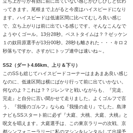
立ち上がりが有効に前に出ていない感じがひしひしと伝わ
ってきます。尾根まで上がると今度はハイスピードになり
ます。ハイスピードは低速区間に比べてむしろ良い感じ
で、立ち上がりは前に出ている感じです。そんなこんなで
ようやくゴール。13分28秒。ベストタイムは？？ゼッケン
１の奴田原選手が13分00秒。28秒も離された・・・キロ２
秒落ちですか。さすがにトップ連中は速いね～。
SS2（ダート4.66km、上り＆下り）
このSSも総じてハイスピードコーナーはまあまあ良い感じ
なのに、低速区間は横にばかり行って前に出ていかない。
何なのよ？これは？？ジレンマと戦いながらも、『完走、
完走』と自分に言い聞かせて走りました。よくゴルフで言
う、『我慢のゴルフ』ならぬ『我慢の走り』でした。島津
ナビもSSスタート前に必ず『大庭、大桃、大庭、大桃』と
呪文を唱えます。大庭選手は、この東京ラリーの次戦、京
都シンフォニーラリーに私のマシンをレンタルして出場予