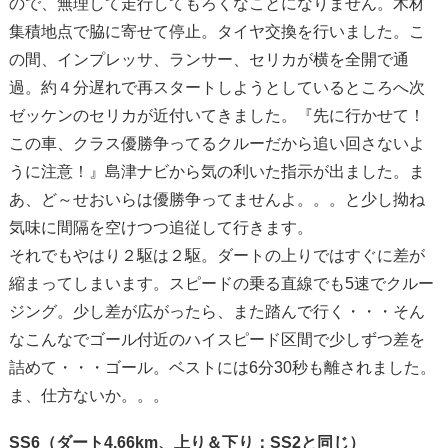
ので、無理して走行してもろくなことになりません。木材
集積地点で脇に寄せて停止。タイヤ交換を行いました。こ
の間、インプレッサ、ランサー、セリカが横を全開で通
過。約４分遅れで再スタートしようとしているところへ次
ゼッケンのセリカが近付いてきました。『先に行かせて！
この車、クラス優勝争ってるクルーだから追い回さないよ
うに注意！』島津ナビから気の利いた指示が出ました。ま
あ、ど～せおいらは優勝争ってませんよ。。。と少し拗ね
気味に間隔を空けつつ追従して行きます。
それでもやはり２駆は２駆。ダートの上りではすぐに差が
縮まってしまいます。スピードの乗る直線でも5速でクルー
ジング。少し差が広がったら、また踏んで行く・・・そん
なこんなでゴール付近のハイスピード区間で少しずつ差を
詰めて・・・ゴール。ベストには6分30秒も離されました。
ま、仕方ないか。。。
SS6（ダート4.66km、上り＆下り：SS2と同じ）