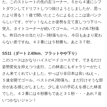
た。このストレートの先の左コーナー。５から４速にシフ
トダウンしてドリフトしつつ抜けようとしましたが、思っ
たより滑る！！後で聞いたところによるとここは逆バンク
らしいです。ゲゲッ！なんとか姿勢を立て直しつつ下りへ
突入。タイトコーナーが続いてゴール。ベストの6.7秒落
ち。昨日のキロ当たり2～3秒落ちから、今日もあまり変わ
らない差ですね。４２番には５秒勝ち。あと３７秒。
SS11（ダート 2.40km、フラットやや下り）
このコースはかなりハイスピードコースです。できるだけ
姿勢変化を抑えつつ走行。この林道にもギャラリーがたく
さん来てくれていました。やっぱり全日本は良いねえ～。
５速全開でゴール。ベストの4.2秒落ち。まだ行けそうな部
分がある感じがしました。少し走りの手応えを感じた林道
でした。４２番には６秒勝ちであと３１秒・・・あれ？追
いつかないジャン！