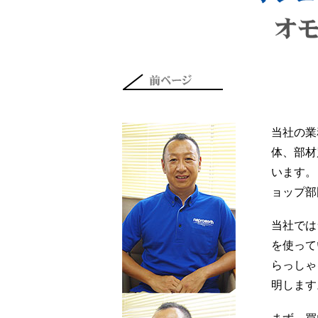
当社の業
体、部材
います。
ョップ部
当社では
を使って
らっしゃ
明します