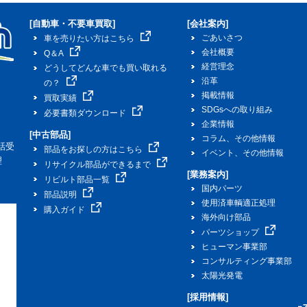
[自動車・不要車買取]
[会社案内]
ごあいさつ
車を売りたい方はこちら
会社概要
Q＆A
経営理念
どうしてどんな車でも買い取れる
沿革
の？
掲載情報
買取実績
SDGsへの取り組み
必要書類ダウンロード
企業情報
[中古部品]
コラム、その他情報
話受
部品をお探しの方はこちら
イベント、その他情報
理
リサイクル部品ができるまで
[業務案内]
リビルト部品一覧
国内パーツ
部品説明
使用済車輌適正処理
購入ガイド
海外向け部品
パーツショップ
ヒューマン事業部
コンサルティング事業部
太陽光発電
[採用情報]