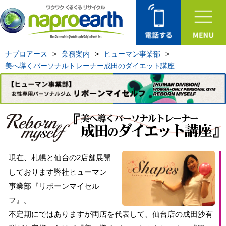
ナプロアース
>
業務案内
>
ヒューマン事業部
>
美へ導くパーソナルトレーナー成田のダイエット講座
現在、札幌と仙台の2店舗展開
しております弊社ヒューマン
事業部『リボーンマイセル
フ』。
不定期にではありますが両店を代表して、仙台店の成田沙有