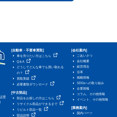
[自動車・不要車買取]
[会社案内]
ごあいさつ
車を売りたい方はこちら
会社概要
Q＆A
経営理念
どうしてどんな車でも買い取れる
沿革
の？
掲載情報
買取実績
SDGsへの取り組み
必要書類ダウンロード
企業情報
[中古部品]
コラム、その他情報
話受
部品をお探しの方はこちら
イベント、その他情報
理
リサイクル部品ができるまで
[業務案内]
リビルト部品一覧
国内パーツ
部品説明