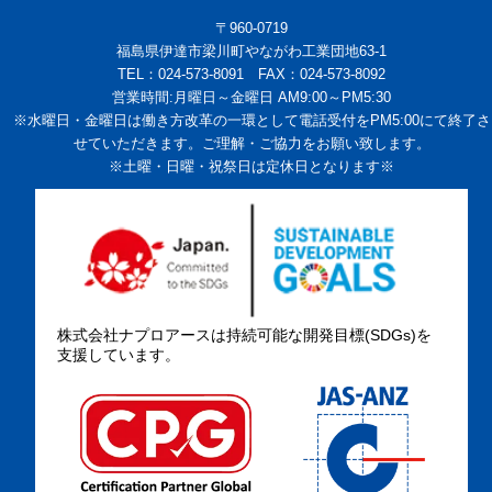
〒960-0719
福島県伊達市梁川町やながわ工業団地63-1
TEL：024-573-8091 FAX：024-573-8092
営業時間:月曜日～金曜日 AM9:00～PM5:30
※水曜日・金曜日は働き方改革の一環として電話受付をPM5:00にて終了さ
せていただきます。ご理解・ご協力をお願い致します。
※土曜・日曜・祝祭日は定休日となります※
株式会社ナプロアースは持続可能な開発目標(SDGs)を
支援しています。