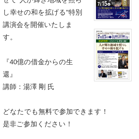
し幸せの和を拡げる"特別
講演会を開催いたしま
す。
『40億の借金からの生
還』
講師：湯澤 剛 氏
どなたでも無料で参加できます！
是非ご参加ください！