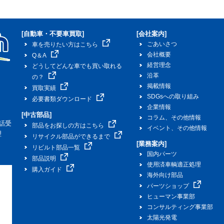
[自動車・不要車買取]
[会社案内]
ごあいさつ
車を売りたい方はこちら
会社概要
Q＆A
経営理念
どうしてどんな車でも買い取れる
沿革
の？
掲載情報
買取実績
SDGsへの取り組み
必要書類ダウンロード
企業情報
[中古部品]
コラム、その他情報
話受
部品をお探しの方はこちら
イベント、その他情報
理
リサイクル部品ができるまで
[業務案内]
リビルト部品一覧
国内パーツ
部品説明
使用済車輌適正処理
購入ガイド
海外向け部品
パーツショップ
ヒューマン事業部
コンサルティング事業部
太陽光発電