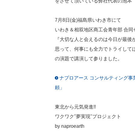
をさせて頂いている弊社代表の池本
7月8日(金)福島県いわき市にて
いわき＆相双地区商工会青年部 合同
『大切な人と会えるのは今日が最後
思って、何事にも全力でトライして
の演題で講演して参りました。
ナプロアース コンサルティング事
頼」
東北から元気発進!!
ワクワク"夢実現"プロジェクト
by naproearth