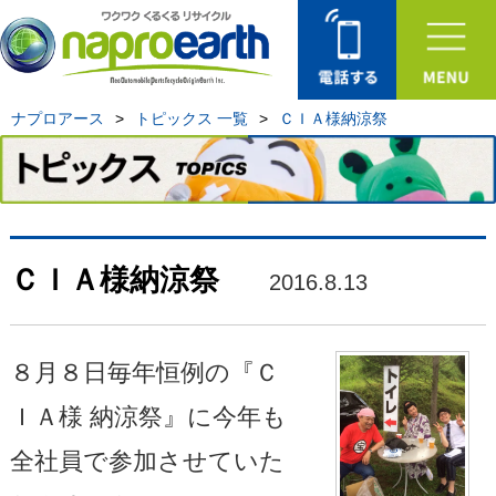
ナプロアース
>
トピックス 一覧
>
ＣＩＡ様納涼祭
ＣＩＡ様納涼祭
2016.8.13
８月８日毎年恒例の『Ｃ
ＩＡ様 納涼祭』に今年も
全社員で参加させていた