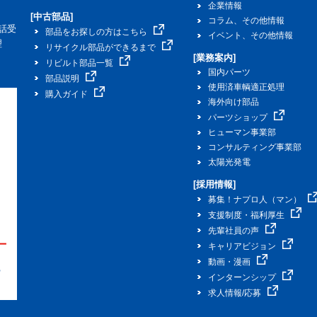
企業情報
[中古部品]
コラム、その他情報
話受
部品をお探しの方はこちら
イベント、その他情報
理
リサイクル部品ができるまで
[業務案内]
リビルト部品一覧
国内パーツ
部品説明
使用済車輌適正処理
購入ガイド
海外向け部品
パーツショップ
ヒューマン事業部
コンサルティング事業部
太陽光発電
[採用情報]
募集！ナプロ人（マン）
支援制度・福利厚生
先輩社員の声
キャリアビジョン
動画・漫画
インターンシップ
求人情報/応募