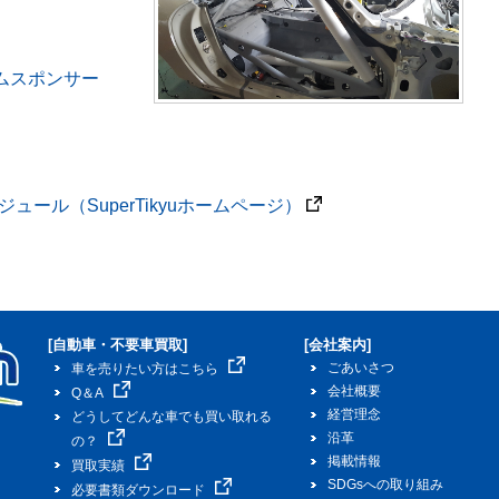
ムスポンサー
ュール（SuperTikyuホームページ）
[自動車・不要車買取]
[会社案内]
ごあいさつ
車を売りたい方はこちら
会社概要
Q＆A
経営理念
どうしてどんな車でも買い取れる
沿革
の？
掲載情報
買取実績
SDGsへの取り組み
必要書類ダウンロード