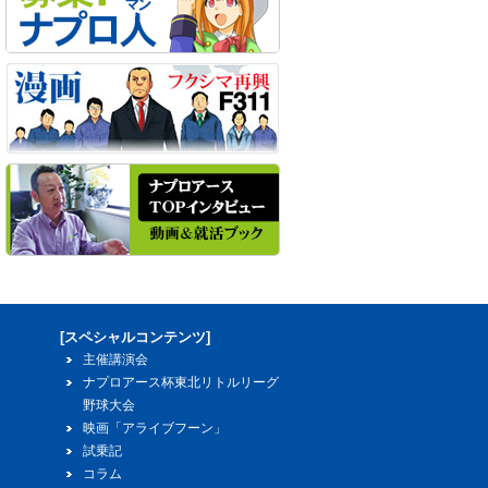
[スペシャルコンテンツ]
主催講演会
ナプロアース杯東北リトルリーグ
野球大会
映画「アライブフーン」
試乗記
コラム