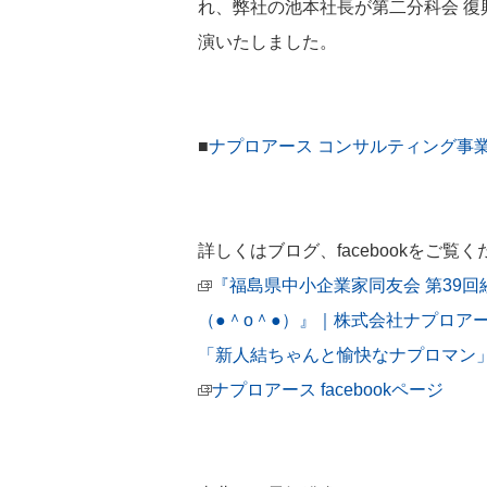
れ、弊社の池本社長が第二分科会 復
演いたしました。
■
ナプロアース コンサルティング事
詳しくはブログ、facebookをご覧
『福島県中小企業家同友会 第39
（●＾o＾●）』｜株式会社ナプロア
「新人結ちゃんと愉快なナプロマン
ナプロアース facebookページ