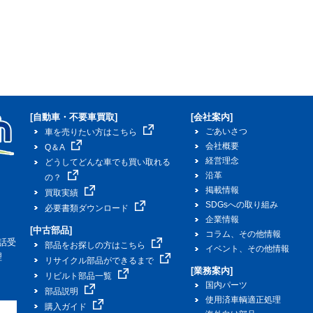
[自動車・不要車買取]
[会社案内]
ごあいさつ
車を売りたい方はこちら
会社概要
Q＆A
経営理念
どうしてどんな車でも買い取れる
沿革
の？
掲載情報
買取実績
SDGsへの取り組み
必要書類ダウンロード
企業情報
[中古部品]
コラム、その他情報
話受
部品をお探しの方はこちら
イベント、その他情報
理
リサイクル部品ができるまで
[業務案内]
リビルト部品一覧
国内パーツ
部品説明
使用済車輌適正処理
購入ガイド