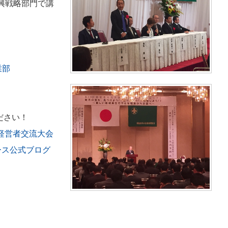
興戦略部門で講
業部
ください！
回経営者交流大会
ース公式ブログ
」