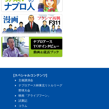
[スペシャルコンテンツ]
主催講演会
ナプロアース杯東北リトルリーグ
野球大会
映画「アライブフーン」
試乗記
コラム