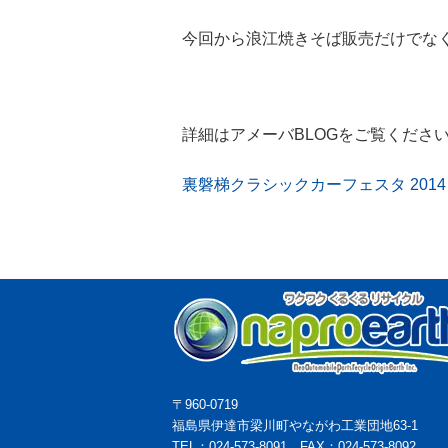
今回から浪江焼きそば販売だけでな
詳細はアメーバBLOGをご覧くださ
裏磐梯クラシックカーフェスタ 20
〒960-0719
福島県伊達市梁川町やながわ工業団地63-1
TEL：024-573-8091 FAX：024-573-8092