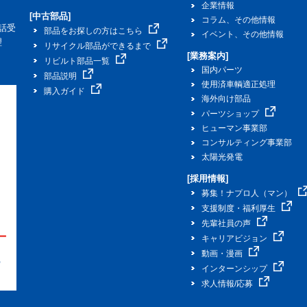
企業情報
[中古部品]
コラム、その他情報
話受
部品をお探しの方はこちら
イベント、その他情報
理
リサイクル部品ができるまで
[業務案内]
リビルト部品一覧
国内パーツ
部品説明
使用済車輌適正処理
購入ガイド
海外向け部品
パーツショップ
ヒューマン事業部
コンサルティング事業部
太陽光発電
[採用情報]
募集！ナプロ人（マン）
支援制度・福利厚生
先輩社員の声
キャリアビジョン
動画・漫画
インターンシップ
求人情報/応募