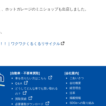
く、ホットガレージのミニショップも出店しました。
い。
14！！｜ワクワクくるくるリサイクル
[自動車・不要車買取]
[会社案内]
ごあいさつ
車を売りたい方はこちら
会社概要
Q＆A
経営理念
どうしてどんな車でも買い取れる
沿革
の？
掲載情報
買取実績
SDGsへの取り組み
必要書類ダウンロード