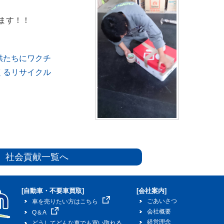
ます！！
供たちにワクチ
くるリサイクル
社会貢献一覧へ
[自動車・不要車買取]
[会社案内]
ごあいさつ
車を売りたい方はこちら
会社概要
Q＆A
経営理念
どうしてどんな車でも買い取れる