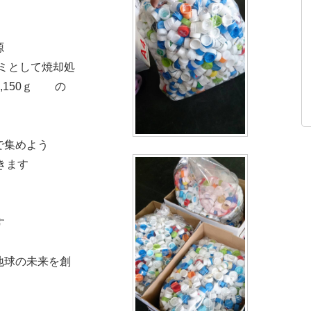
源
ミとして焼却処
,150ｇ の
で集めよう
きます
す
地球の未来を創