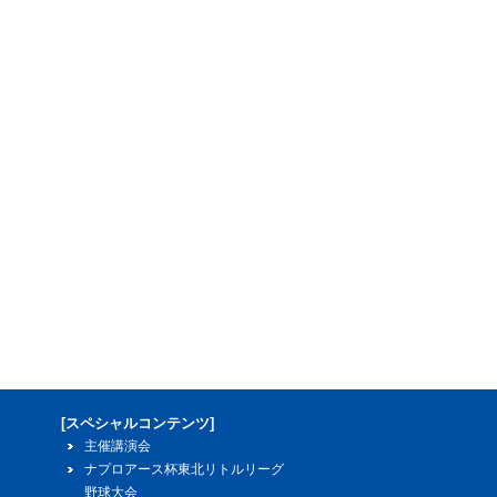
[スペシャルコンテンツ]
主催講演会
ナプロアース杯東北リトルリーグ
野球大会