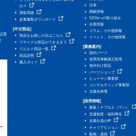
沿革
の？
掲載情報
買取実績
SDGsへの取り組み
必要書類ダウンロード
企業情報
[中古部品]
コラム、その他情報
話受
部品をお探しの方はこちら
イベント、その他情報
理
リサイクル部品ができるまで
[業務案内]
リビルト部品一覧
国内パーツ
部品説明
使用済車輌適正処理
購入ガイド
海外向け部品
パーツショップ
ヒューマン事業部
コンサルティング事業部
太陽光発電
[採用情報]
募集！ナプロ人（マン）
支援制度・福利厚生
先輩社員の声
キャリアビジョン
動画・漫画