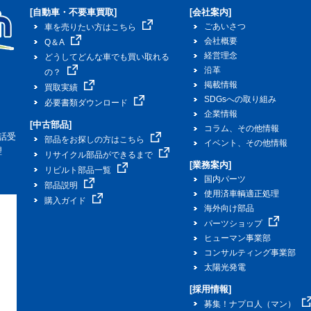
[自動車・不要車買取]
[会社案内]
ごあいさつ
車を売りたい方はこちら
会社概要
Q＆A
経営理念
どうしてどんな車でも買い取れる
沿革
の？
掲載情報
買取実績
SDGsへの取り組み
必要書類ダウンロード
企業情報
[中古部品]
コラム、その他情報
話受
部品をお探しの方はこちら
イベント、その他情報
理
リサイクル部品ができるまで
[業務案内]
リビルト部品一覧
国内パーツ
部品説明
使用済車輌適正処理
購入ガイド
海外向け部品
パーツショップ
ヒューマン事業部
コンサルティング事業部
太陽光発電
[採用情報]
募集！ナプロ人（マン）