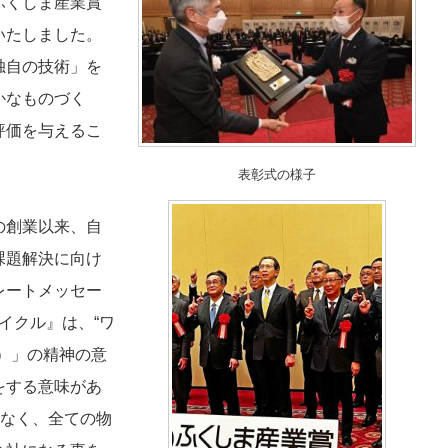
ふくしま産業賞
いたしました。
独自の技術」を
かなものづく
評価を与えるこ
表彰式の様子
の創業以来、自
課題解決に向け
レートメッセー
イクル』は、“ワ
）」の精神の意
をする意味があ
でなく、全ての物