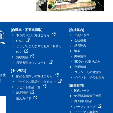
[自動車・不要車買取]
[会社案内]
ごあいさつ
車を売りたい方はこちら
会社概要
Q＆A
経営理念
どうしてどんな車でも買い取れる
沿革
の？
掲載情報
買取実績
SDGsへの取り組み
必要書類ダウンロード
企業情報
[中古部品]
コラム、その他情報
話受
部品をお探しの方はこちら
イベント、その他情報
理
リサイクル部品ができるまで
[業務案内]
リビルト部品一覧
国内パーツ
部品説明
使用済車輌適正処理
購入ガイド
海外向け部品
パーツショップ
ヒューマン事業部