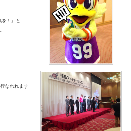
気を！』と
に
て行なわれます